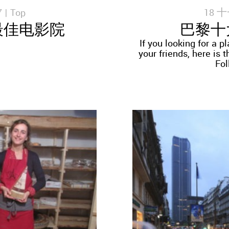
 |
Top
18 十
最佳电影院
巴黎十
If you looking for a p
your friends, here is 
Fol