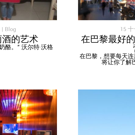
 |
Blog
15 十
萄酒的艺术
在巴黎最好的
酪。” 沃尔特·沃格
在巴黎，想要每天连
将让你了解