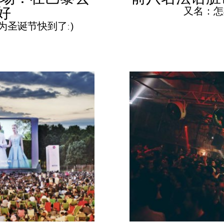
好
又名：怎
圣诞节快到了:)