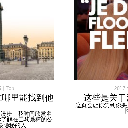
 |
Top
2017
在哪里能找到他
这些是关于
这页会让你笑到你哭
内漫步，花时间欣赏着
你了解在巴黎最棒的公
最隐秘的人！