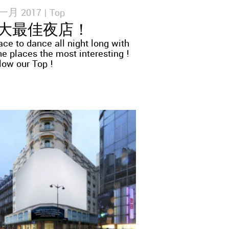
一月 2017 |
Top
大最佳夜店！
lace to dance all night long with
the places the most interesting !
low our Top !