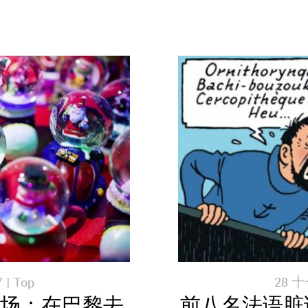
 |
Top
28 十
诞节市场：在巴黎去
前八名法语脏