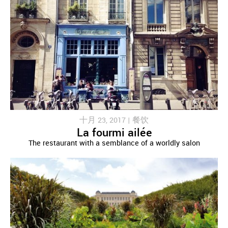
十月 23, 2017 |
餐饮
La fourmi ailée
The restaurant with a semblance of a worldly salon