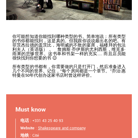
你可能想知道你能找到哪种类型的书。简单地说：所有类型
的书你都能找到，这是真的。但我跟你说说最出名的吧。有
菲茨杰拉德的盖茨比，海明威的不散的宴席，福楼拜的包法
利夫人（英语版）， 詹姆斯·乔伊斯的尤利西斯，维克多·
雨果的悲惨世界。这书单和书架一样的充实…… 而且店员能
很快找到你想要的书 😉
所有类型的书都有，你需要做的只是打开门，然后准备进入
几个不同的世界。记住，“每个房间都是一个章节。”乔治·惠
特曼在50年代创办这家书店时曾这样评价。
Must know
电话
: +331 43 25 40 93
Website
:
Shakespeare and company
地铁
: Cité