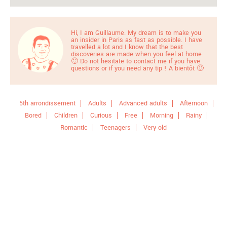
Hi, I am Guillaume. My dream is to make you
an insider in Paris as fast as possible. I have
travelled a lot and I know that the best
discoveries are made when you feel at home
🙂 Do not hesitate to contact me if you have
questions or if you need any tip ! A bientôt 🙂
5th arrondissement
Adults
Advanced adults
Afternoon
Bored
Children
Curious
Free
Morning
Rainy
Romantic
Teenagers
Very old