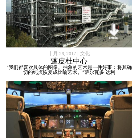
十月 23, 2017 |
文化
蓬皮杜中心
“我们都喜欢具体的图像。抽象的艺术是一件好事：将其确
切的纯贞恢复成比喻艺术。”萨尔瓦多 达利