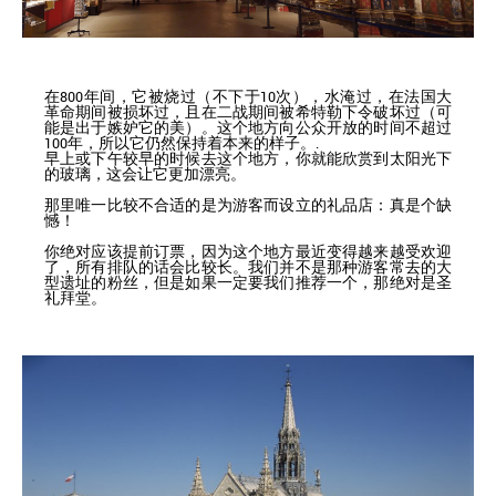
在800年间，它被烧过（不下于10次），水淹过，在法国大
革命期间被损坏过，且在二战期间被希特勒下令破坏过（可
能是出于嫉妒它的美）。这个地方向公众开放的时间不超过
100年，所以它仍然保持着本来的样子。.
早上或下午较早的时候去这个地方，你就能欣赏到太阳光下
的玻璃，这会让它更加漂亮。
那里唯一比较不合适的是为游客而设立的礼品店：真是个缺
憾！
你绝对应该提前订票，因为这个地方最近变得越来越受欢迎
了，所有排队的话会比较长。我们并不是那种游客常去的大
型遗址的粉丝，但是如果一定要我们推荐一个，那绝对是圣
礼拜堂。