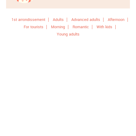
1st arrondissement
Adults
Advanced adults
Afternoon
For tourists
Morning
Romantic
With kids
Young adults