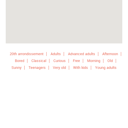
20th arrondissement
Adults
Advanced adults
Afternoon
Bored
Classical
Curious
Free
Morning
Old
Sunny
Teenagers
Very old
With kids
Young adults