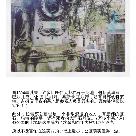
自1804年以来，许多巨匠伟人都在葬于此地，包括莫里哀、
巴尔扎克、让·德·拉封丹、奥斯卡·王尔德，还有肖邦或科莱
特。吉姆·莫里森的墓地是参观人数是最多的。愿你能轻松找
到它！:)
此外，拉雪茨公墓也是一个非常浪漫的地方，有宏伟的墓
石、独特的陵墓，还有死者的大理石雕像。7万多个墓地和
43公顷的土地使这里成为了坟墓和百年大树组成的迷宫。
所以不要害怕在这美丽的小径上漫步，公墓确实值得一游。