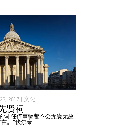
3, 2017 |
文化
先贤祠
义的词;任何事物都不会无缘无故
存在。”伏尔泰