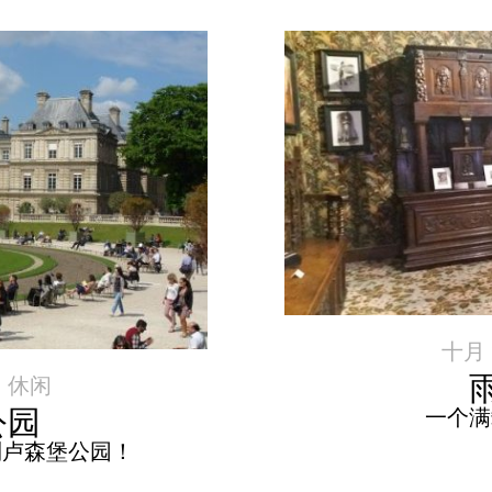
十月 2
|
休闲
公园
一个满
到卢森堡公园！