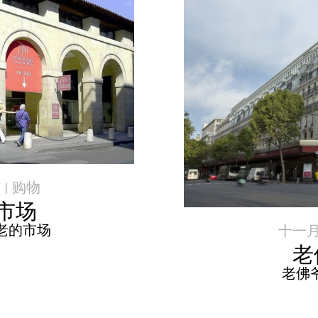
 |
购物
市场
老的市场
十一月 1
老
老佛