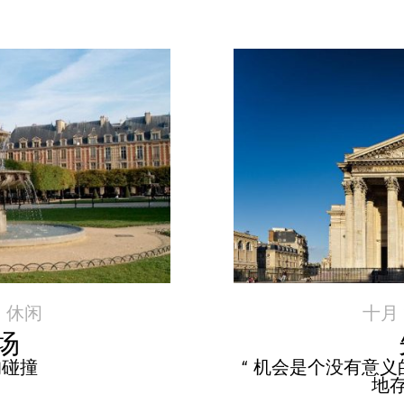
|
休闲
十月 2
场
的碰撞
“ 机会是个没有意
地