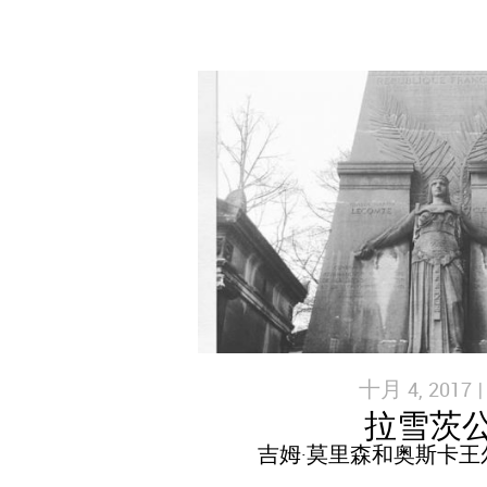
十月 4, 2017 
拉雪茨
吉姆·莫里森和奥斯卡王