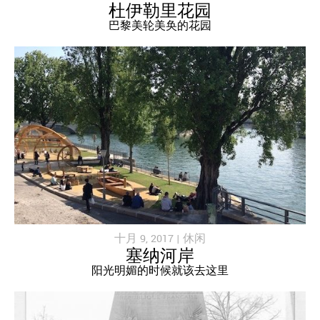
杜伊勒里花园
巴黎美轮美奂的花园
十月 9, 2017 |
休闲
塞纳河岸
阳光明媚的时候就该去这里