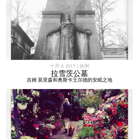
十月 4, 2017 |
休闲
拉雪茨公墓
吉姆·莫里森和奥斯卡王尔德的安眠之地