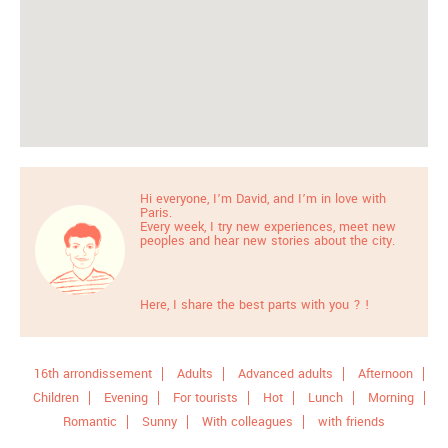
Hi everyone, I’m David, and I’m in love with
Paris.
Every week, I try new experiences, meet new
peoples and hear new stories about the city.
Here, I share the best parts with you ? !
16th arrondissement
Adults
Advanced adults
Afternoon
Children
Evening
For tourists
Hot
Lunch
Morning
Romantic
Sunny
With colleagues
with friends