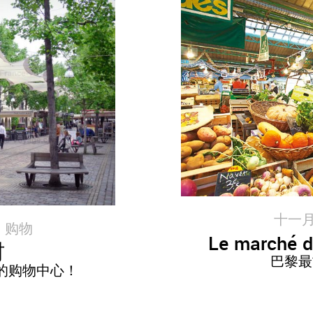
十一月 2
|
购物
Le marché d
村
巴黎最
的购物中心！