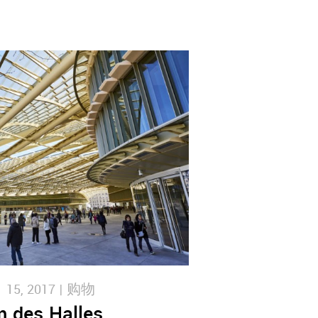
5, 2017 |
购物
 des Halles