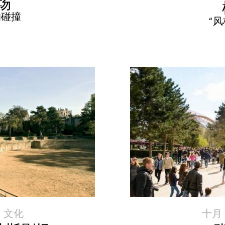
场
的碰撞
“风
|
文化
十月 2