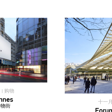
 |
购物
nnes
十一月 1
购物街
Forum