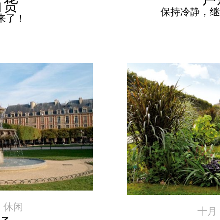
百货
保持冷静，继
来了！
|
休闲
十月 2