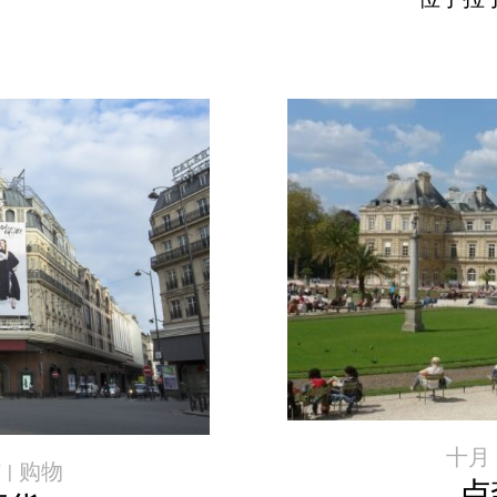
十月 2
 |
购物
卢