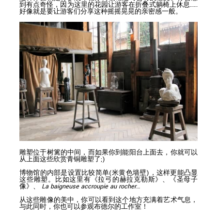
到有点奇怪，因为这里的花园让游客在折叠式躺椅上休息……
好像就是要让游客们分享这种摇摇晃晃的亲密感一般。
雕塑位于树篱的中间，而如果你到能阳台上面去，你就可以
从上面这些欣赏青铜雕塑了;)
博物馆的内部是设置比较简单(米黄色墙壁)，这样更能凸显
这些雕塑。比如这里有《拉弓的赫拉克勒斯》、《圣母子
像》、
La baigneuse accroupie au rocher…
从这些雕像的美中，你可以看到这个地方充满着艺术气息，
与此同时，你也可以参观布德尔的工作室！