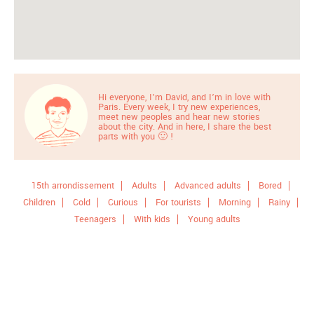
Hi everyone, I’m David, and I’m in love with
Paris. Every week, I try new experiences,
meet new peoples and hear new stories
about the city. And in here, I share the best
parts with you 🙂 !
15th arrondissement
Adults
Advanced adults
Bored
Children
Cold
Curious
For tourists
Morning
Rainy
Teenagers
With kids
Young adults