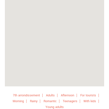
7th arrondissement
Adults
Afternoon
For tourists
Morning
Rainy
Romantic
Teenagers
With kids
Young adults