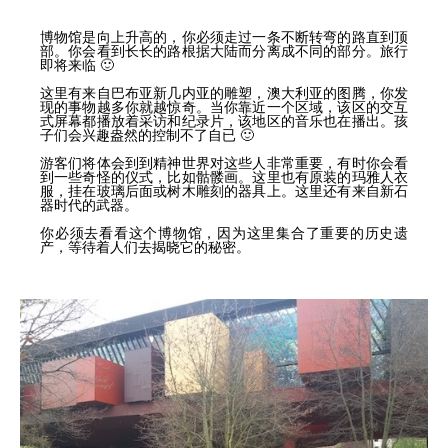
博物馆是向上升高的，你必须走过一条不断转弯的路直到顶
部。你会看到长长的路根据大陆而分离成不同的部分。旅行
即将来临 🙂
这里有来自巴布亚新几内亚的雕塑，澳大利亚的图腾，你发
现的事物越多你就越惊奇。当你靠近一个区域，该区的交互
式屏幕都播放着采访和纪录片，该地区的音乐也在播出。孩
子们会兴趣盎然的控制不了自已 🙂
游客们将体会到到精神世界对这些人非常重要，有时你会看
到一些奇怪的仪式，比如骷髅画。这里也有原装的玛雅人衣
服，挂在玻璃后面或树木雕刻的器具上。这里还有来自新石
器时代的武器。
你必须去看看这个博物馆，因为这里集合了重要的历史遗
产，等待着人们去揭晓它的秘密。