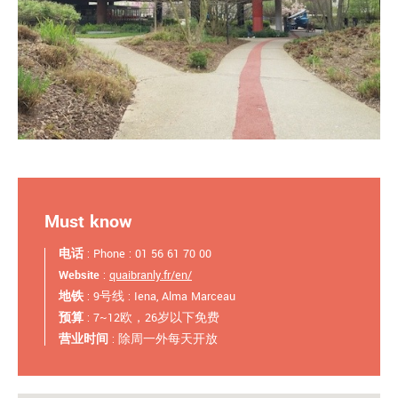
Must know
电话
: Phone : 01 56 61 70 00
Website
:
quaibranly.fr/en/
地铁
: 9号线 : Iena, Alma Marceau
预算
: 7~12欧，26岁以下免费
营业时间
: 除周一外每天开放