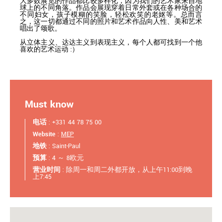
大多数展览的作品都比较多样化，因为我们的艺术家来自地
球上的不同角落。作品会展现穿着日常外套或在各种场合的
不同妇女，孩子模糊的笑脸，轻松欢笑的老妪等。总而言
之，这一切都通过不同的照片和艺术作品向人性、美和艺术
唱出了颂歌。
从立体主义、达达主义到表现主义，每个人都可找到一个他
喜欢的艺术运动 :）
Must know
电话
: +331 44 78 75 00
Website
:
MEP
地铁
: Saint-Paul
预算
: 4 ～ 8欧元
营业时间
: 除周一和周二外都开放，从上午11:00到晚
上7:45