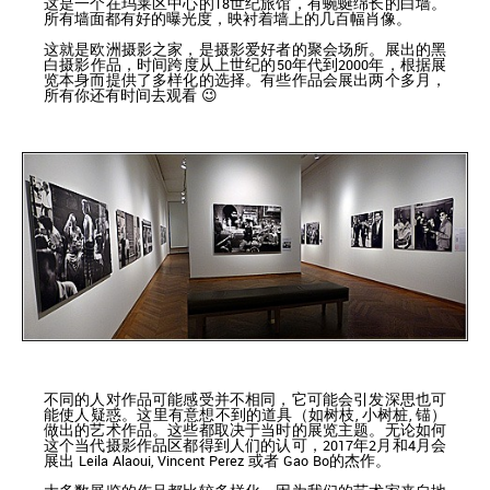
这是一个在玛莱区中心的18世纪旅馆，有蜿蜒绵长的白墙。
所有墙面都有好的曝光度，映衬着墙上的几百幅肖像。
这就是欧洲摄影之家，是摄影爱好者的聚会场所。展出的黑
白摄影作品，时间跨度从上世纪的50年代到2000年，根据展
览本身而提供了多样化的选择。有些作品会展出两个多月，
所有你还有时间去观看 😉
不同的人对作品可能感受并不相同，它可能会引发深思也可
能使人疑惑。这里有意想不到的道具（如树枝, 小树桩, 锚）
做出的艺术作品。这些都取决于当时的展览主题。无论如何
这个当代摄影作品区都得到人们的认可，2017年2月和4月会
展出 Leila Alaoui, Vincent Perez 或者 Gao Bo的杰作。