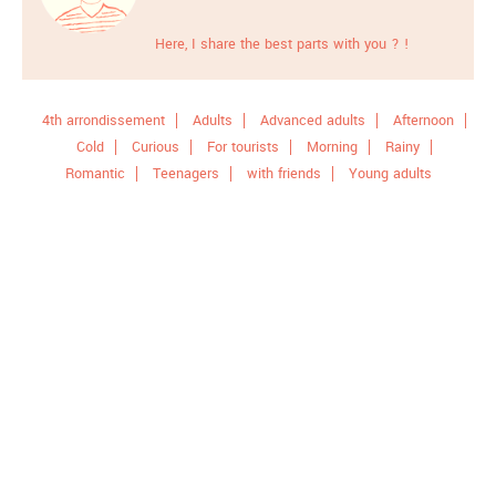
Here, I share the best parts with you ? !
4th arrondissement
Adults
Advanced adults
Afternoon
Cold
Curious
For tourists
Morning
Rainy
Romantic
Teenagers
with friends
Young adults