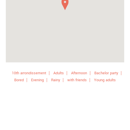
10th arrondissement
Adults
Afternoon
Bachelor party
Bored
Evening
Rainy
with friends
Young adults