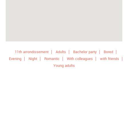
11th arrondissement
Adults
Bachelor party
Bored
Evening
Night
Romantic
With colleagues
with friends
Young adults