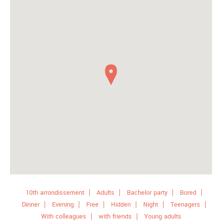
10th arrondissement
Adults
Bachelor party
Bored
Dinner
Evening
Free
Hidden
Night
Teenagers
With colleagues
with friends
Young adults