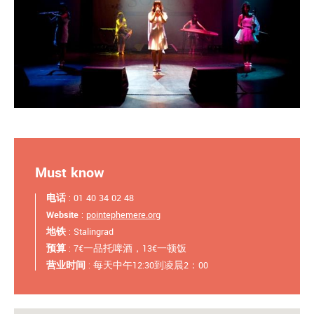
Must know
电话
: 01 40 34 02 48
Website
:
pointephemere.org
地铁
: Stalingrad
预算
: 7€一品托啤酒，13€一顿饭
营业时间
: 每天中午12:30到凌晨2：00