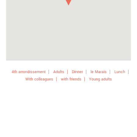
4th arrondissement
Adults
Dinner
le Marais
Lunch
With colleagues
with friends
Young adults