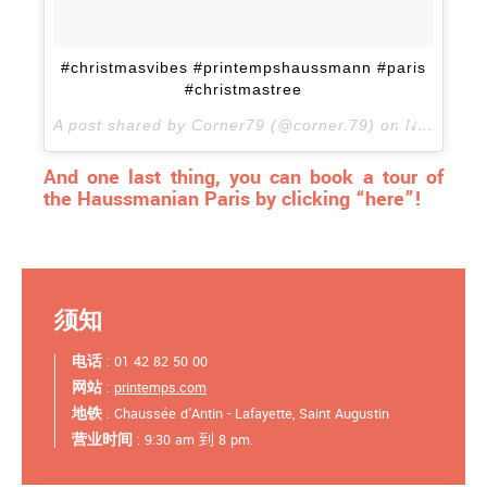
#christmasvibes #printempshaussmann #paris
#christmastree
A post shared by Corner79 (@corner.79) on
Nov 8, 2017 at 2:10am PST
And one last thing, you can book a tour of
the Haussmanian Paris by clicking “here”!
须知
电话
: 01 42 82 50 00
网站
:
printemps.com
地铁
: Chaussée d'Antin - Lafayette, Saint Augustin
营业时间
: 9:30 am 到 8 pm.