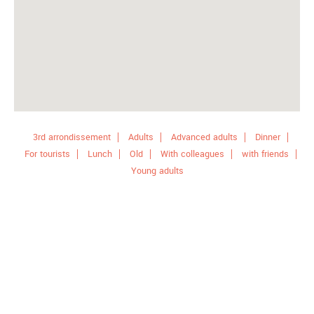
3rd arrondissement
Adults
Advanced adults
Dinner
For tourists
Lunch
Old
With colleagues
with friends
Young adults