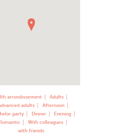
8th arrondissement
Adults
Advanced adults
Afternoon
helor party
Dinner
Evening
Romantic
With colleagues
with friends