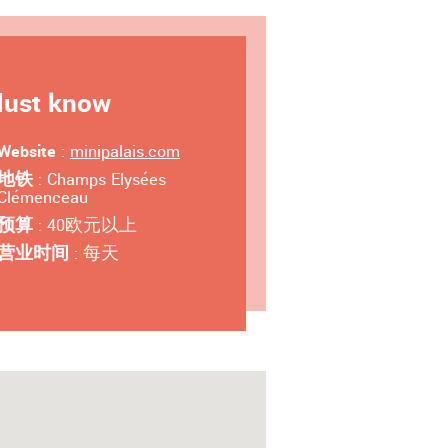
ust know
Website
:
minipalais.com
地铁
: Champs Elysées
Clémenceau
预算
: 40欧元以上
营业时间
: 每天