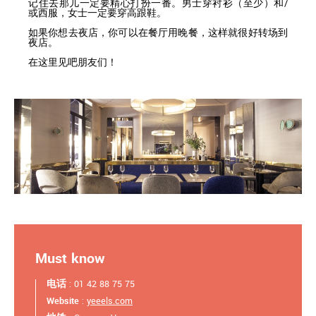
记住去那儿一定要精心打扮一番。男士穿衬衫（至少）和/
或西服，女士一定要穿高跟鞋。
如果你想去夜店，你可以在餐厅用晚餐，这样就很好转场到
夜店。
在这里见吧朋友们！
Must know
电话
: 01 42 88 75 75
Website
:
yeeels.com