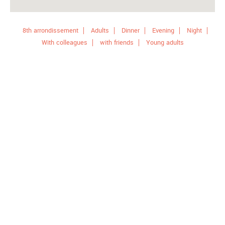
8th arrondissement
Adults
Dinner
Evening
Night
With colleagues
with friends
Young adults