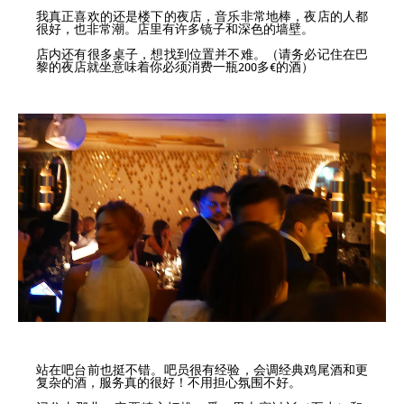
我真正喜欢的还是楼下的夜店，音乐非常地棒，夜店的人都
很好，也非常潮。店里有许多镜子和深色的墙壁。
店内还有很多桌子，想找到位置并不难。（请务必记住在巴
黎的夜店就坐意味着你必须消费一瓶200多€的酒）
站在吧台前也挺不错。吧员很有经验，会调经典鸡尾酒和更
复杂的酒，服务真的很好！不用担心氛围不好。